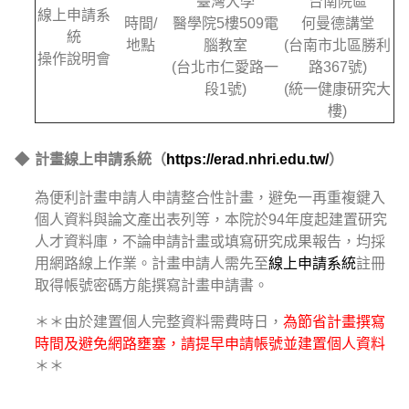
臺灣大學
台南院區
線上申請系
時間/
醫學院5樓509電
何曼德講堂
統
地點
腦教室
(台南市北區勝利
操作說明會
(台北市仁愛路一
路367號)
段1號)
(統一健康研究大
樓)
◆
計畫線上申請系統（
https://erad.nhri.edu.tw/
）
為便利計畫申請人申請整合性計畫，避免一再重複鍵入
個人資料與論文產出表列等，本院於94年度起建置研究
人才資料庫，不論申請計畫或填寫研究成果報告，均採
用網路線上作業。計畫申請人需先至
線上申請系統
註冊
取得帳號密碼方能撰寫計畫申請書。
＊＊由於建置個人完整資料需費時日，
為節省計畫撰寫
時間及避免網路壅塞，請提早申請帳號並建置個人資料
＊＊