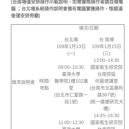
(台南場僅安排操作示範說明，如需實際操作者請自備電
腦 ；台北場系統操作說明會備有電腦實機操作，惟額滿
後僅安排旁聽)
場次/日期
台北場
台 南場
109年1月13日
109年1月15日
(一)
(三)
13:00~14:30
09:00~10:30
國家衛生研究院
臺灣大學
台南院區
時間/
醫學院1樓102講
何曼德講堂
徵求說明會
地點
堂
(台南市北區勝利
(台北市仁愛路一
路367號)
段1號)
(統一健康研究大
樓)
14:45~16:30
11:00~12:30
國家衛生研究院