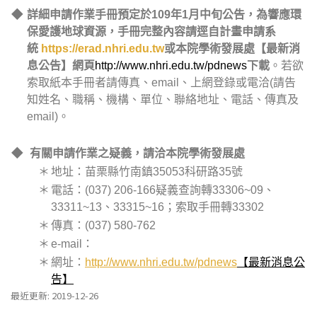
◆
詳細申請作業手冊預定於109年1月中旬公告，為響應環
保愛護地球資源，手冊完整內容請逕自計畫申請系
統
https://erad.nhri.edu.tw
或本院學術發展處【最新消
息公告】網頁
http://www.nhri.edu.tw/pdnews
下載
。若欲
索取紙本手冊者請傳真、email、上網登錄或電洽(請告
知姓名、職稱、機構、單位、聯絡地址、電話、傳真及
email)。
◆
有關申請作業之疑義，請洽本院學術發展處
＊
地址：苗栗縣竹南鎮35053科研路35號
＊
電話：(037) 206-166疑義查詢轉33306~09、
33311~13、33315~16；索取手冊轉33302
＊
傳真：(037) 580-762
＊
e-mail：
＊
網址：
http://www.nhri.edu.tw/pdnews
【最新消息公
告】
最近更新: 2019-12-26