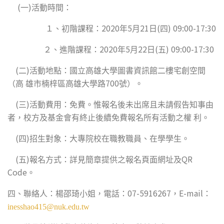
(
)
一
活動時間：
2020
5
21
(
) 09:00-17:30
１、初階課程：
年
月
日
四
2020
5
22
(
) 09:00-17:30
２、進階課程：
年
月
日
五
(
)
二
活動地點：國立高雄大學圖書資訊館二樓宅創空間
700
（高
雄市楠梓區高雄大學路
號）。
(
)
三
活動費用：免費。惟報名後未出席且未請假告知事由
者，校方及基金會有終止後續免費報名所有活動之權
利。
(
)
四
招生對象：大專院校在職教職員、在學學生。
(
)
QR
五
報名方式：詳見簡章提供之報名頁面網址及
Code
。
07-5916267
E-mail
四、聯絡人：楊邵琦小姐，電話：
，
：
inesshao415@nuk.edu.tw