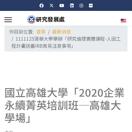
選擇
你目前位置:
首頁
最新消息
1111125清華大學舉辦「研究倫理實體課程-人因工
程計畫送審IRB常見注意事項」
國立高雄大學「2020企業
永續菁英培訓班─高雄大
學場」