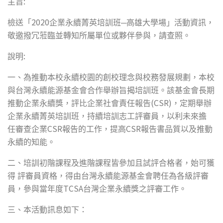
:
主旨
2020
檢送「
企業永續菁英培訓班─高雄大學場」活動資訊，
敬邀撥冗蒞臨並轉知所屬單位或夥伴參與，請查照。
:
說明
一、為推動本校永續校園的創校理念與校務發展規劃，本校
與台灣永續能源基金會合作舉辦旨揭培訓班。該基金會長期
(CSR)
推動企業永續獎，評比企業社會責任報告
，定期舉辦
企業永續菁英培訓班，持續培訓志工評審員，以利未來擔
CSR
CSR
任審查企業
報告的工作，提高
報告書品質以及推動
永續的知能。
二、培訓初階課程及進階課程皆參加且試評合格者，始可獲
得
評審員資格，得由台灣永續能源基金會聘任為各級評審
TCSA
員，參與當年度
台灣企業永續獎之評審工作。
三、本活動訊息如下：