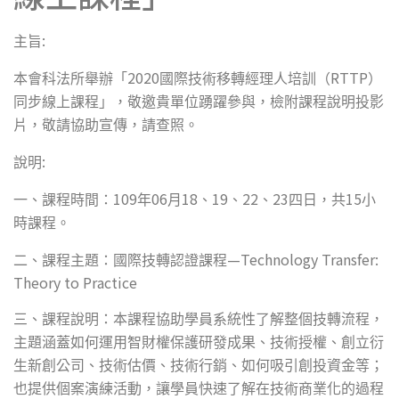
:
主旨
2020
RTTP
本會科法所舉辦「
國際技術移轉經理人培訓（
）
同步線上課程」，敬邀貴單位踴躍參與，檢附課程說明投影
片，敬請協助宣傳，請查照。
:
說明
109
06
18
19
22
23
15
一、課程時間：
年
月
、
、
、
四日，共
小
時課程。
—Technology Transfer:
二、課程主題：國際技轉認證課程
Theory to Practice
三、課程說明：本課程協助學員系統性了解整個技轉流程，
主題涵蓋如何運用智財權保護研發成果、技術授權、創立衍
生新創公司、技術估價、技術行銷、如何吸引創投資金等；
也提供個案演練活動，讓學員快速了解在技術商業化的過程