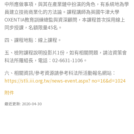
中所應做事項，與其在產業鏈中扮演的角色，有系統地為學
員建立技術商業化的方法論。課程講師為英國牛津大學
OXENTIA
教育訓練總監與資深顧問，本課程首次採用線上
45
同步授課，名額限量
名。
四、課程地點：線上課程。
1
五、檢附課程說明投影片
份，如有相關問題，請洽資策會
02-6631-1106
科法所羅組長，電話：
。
/
六、相關資訊
參考資源請參考科法所活動報名網站：
https://stli.iii.org.tw/news-event.aspx? no=16&d=1024
附件
最近更新: 2020-04-30