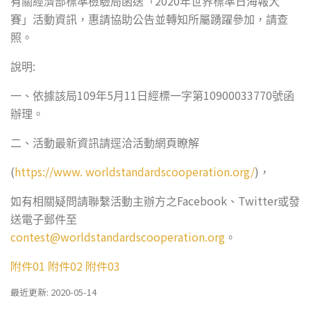
2020
有關經濟部標準檢驗局函送「
年世界標準日海報大
賽」活動資訊，惠請協助公告並轉知所屬踴躍參加，請查
照。
:
說明
109
5
11
10900033770
一、依據該局
年
月
日經標一字第
號函
辦理。
二、活動最新資訊請逕洽活動網頁瞭解
(
https://www. worldstandardscooperation.org/
)
，
Facebook
Twitter
如有相關疑問請聯繫活動主辦方之
、
或發
送電子郵件至
contest@worldstandardscooperation.org
。
附件01
附件02
附件03
最近更新: 2020-05-14