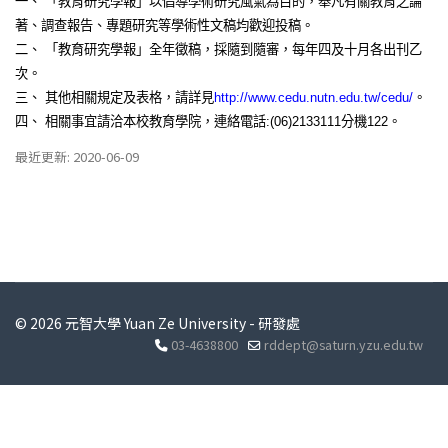
一、
「教育研究學報」以倡導學術研究風氣為目的，舉凡有關教育之論
著、調查報告、專題研究等學術性文稿均歡迎投稿。
二、
「教育研究學報」全年徵稿，採隨到隨審，每年四及十月各出刊乙
次。
三、
其他相關規定及表格，請詳見
http://www.cedu.nutn.edu.tw/cedu/
。
四、
相關事宜請洽本校教育學院，連絡電話
:(06)2133111
分機
122
。
最近更新: 2020-06-09
© 2026 元智大學 Yuan Ze University - 研發處
03-4638800
rddept@saturn.yzu.edu.tw