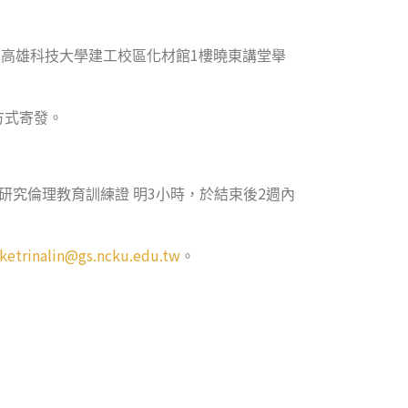
1
，高雄科技大學建工校區化材館
樓曉東講堂舉
方式寄發。
3
2
研究倫理教育訓練證
明
小時，於結束後
週內
ketrinalin@gs.ncku.edu.tw
。