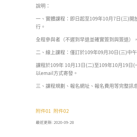
說明：
109
10
7
(
)
一、實體課程：即日起至
年
月
日
三
開
行。
全程參與者（不遲到早退並確實簽到與簽退）
109
09
30
(
)
二、線上課程：僅訂於
年
月
日
三
中午
109
10
13
(
)
109
10
19
(
課程於
年
月
日
二
至
年
月
日
email
以
方式寄發。
三、課程規劃、報名網址、報名費用等完整訊
附件01
附件02
最近更新: 2020-09-28