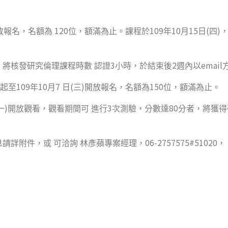
120
109
10
15
(
)
放報名，名額為
位，額滿為止。課程於
年
月
日
四
3
2
email
，將核發研究倫理課程時數
認證
小時，於結束後
週內以
109
10
7
(
)
150
起至
年
月
日
三
開放報名，名額為
位，額滿為止。
)
3
80
一
開放觀看，觀看期間可
進行
次測驗，分數達
分者，將獲得
06-2757575#51020
息請詳附件，或
可洽詢
林彥蘋專案經理，
，