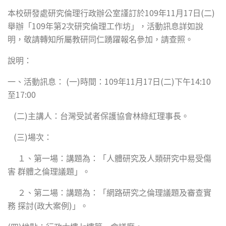
109
11
17
(
)
本校研發處研究倫理行政辦公室謹訂於
年
月
日
二
109
2
舉辦「
年第
次研究倫理工作坊」，活動訊息詳如說
明，敬請轉知所屬教研同仁踴躍報名參加，請查照。
說明：
(
)
109
11
17
(
)
14:10
一、活動訊息：
一
時間：
年
月
日
二
下午
17:00
至
(
)
二
主講人：台灣受試者保護協會林綠紅理事長。
(
)
三
場次：
１、第一場：講題為：「人體研究及人類研究中易受傷
害
群體之倫理議題」。
２、第二場：講題為：「網路研究之倫理議題及審查實
(
)
務
探討
政大案例
」。