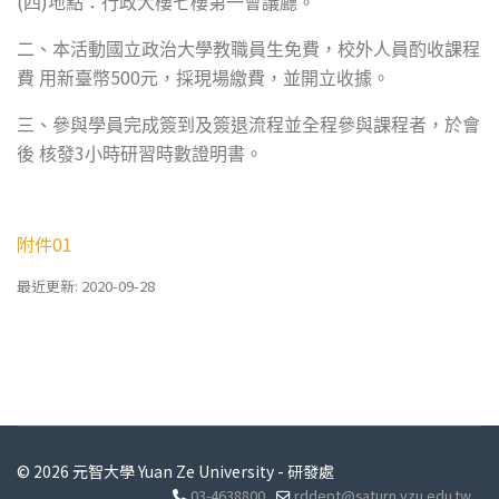
(
)
四
地點：行政大樓七樓第一會議廳。
二、本活動國立政治大學教職員生免費，校外人員酌收課程
500
費
用新臺幣
元，採現場繳費，並開立收據。
三、參與學員完成簽到及簽退流程並全程參與課程者，於會
3
後
核發
小時研習時數證明書。
附件01
最近更新: 2020-09-28
© 2026 元智大學 Yuan Ze University - 研發處
03-4638800
rddept@saturn.yzu.edu.tw