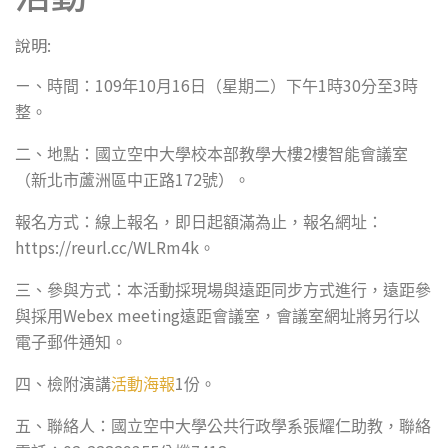
說明:
109
10
16
1
30
3
ㄧ、時間：
年
月
日（星期二）下午
時
分至
時
整。
2
二、地點：國立空中大學校本部教學大樓
樓智能會議室
172
（新北市蘆洲區中正路
號）。
報名方式：線上報名，即日起額滿為止，報名網址：
https://reurl.cc/WLRm4k
。
三、參與方式：本活動採現場與遠距同步方式進行，遠距參
Webex meeting
與採用
遠距會議室，會議室網址將另行以
電子郵件通知。
1
四、檢附演講
活動海報
份。
五、聯絡人：國立空中大學公共行政學系張耀仁助教，聯絡