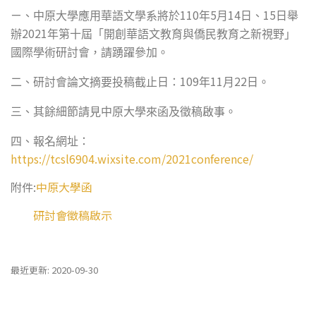
110
5
14
15
ㄧ、中原大學應用華語文學系將於
年
月
日、
日舉
2021
辦
年第十屆「開創華語文教育與僑民教育之新視野」
國際學術研討會，請踴躍參加。
109
11
22
二、研討會論文摘要投稿截止日：
年
月
日。
三、其餘細節請見中原大學來函及徵稿啟事。
四、報名網址：
https://tcsl6904.wixsite.com/2021conference/
附件:
中原大學函
研討會徵稿啟示
最近更新: 2020-09-30