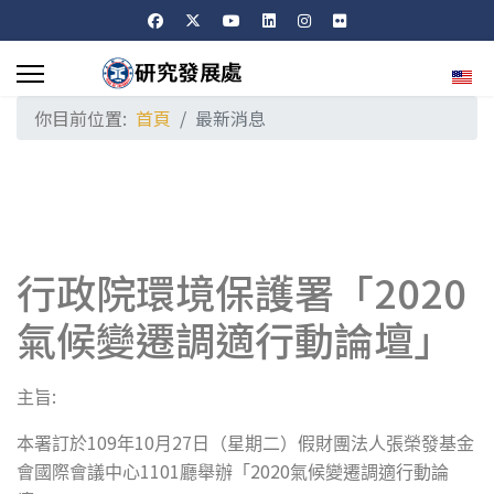
選擇
你目前位置:
首頁
最新消息
行政院環境保護署「2020
氣候變遷調適行動論壇」
:
主旨
109
10
27
本署訂於
年
月
日（星期二）假財團法人張榮發基金
1101
2020
會國際會議中心
廳舉辦「
氣候變遷調適行動論