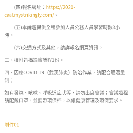
(
)
https://2020-
四
報名網址：
caaf.mystrikingly.com/
。
(
)
3
五
本論壇提供全程參加人員公務人員學習時數
小
時。
(
)
六
交通方式及其他，請詳報名網頁資訊。
1
三、檢附旨揭論壇議程
份。
COVID-19
四、因應
（武漢肺炎）防治作業，請配合體溫量
測；
如有發燒、咳嗽、呼吸道症狀等，請勿出席會議；會議過程
請配戴口罩，並攜帶環保杯，以維健康管理及環保要求。
附件01