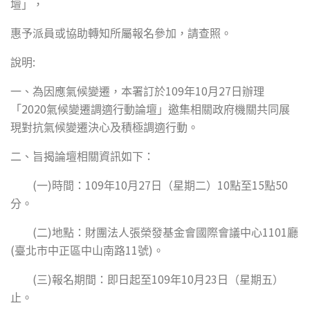
壇」，
惠予派員或協助轉知所屬報名參加，請查照。
:
說明
109
10
27
一、為因應氣候變遷，本署訂於
年
月
日辦理
2020
「
氣候變遷調適行動論壇」邀集相關政府機關共同展
現對抗氣候變遷決心及積極調適行動。
二、旨揭論壇相關資訊如下：
(
)
109
10
27
10
15
50
一
時間：
年
月
日（星期二）
點至
點
分。
(
)
1101
二
地點：財團法人張榮發基金會國際會議中心
廳
(
11
)
臺北市中正區中山南路
號
。
(
)
109
10
23
三
報名期間：即日起至
年
月
日（星期五）
止。