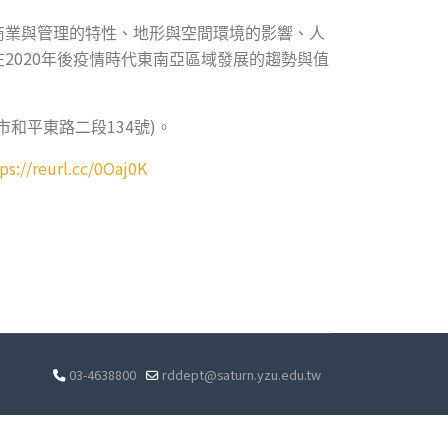
商業與管理的特性、地形與空間環境的影響、人
2020
在
年後疫情時代東南亞區域發展的趨勢與值
134
)
市和平東路二段
號
。
ps://reurl.cc/0Oaj0K
03-4638800
rddept@saturn.yzu.edu.tw