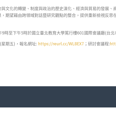
會與文化的轉變、制度與政治的歷史演化、經濟與貿易的發展、
果，期望藉由跨領域對話暨研究觀點的整合，提供重新檢視反思
9
5
601
(
午
時至下午
時於國立臺北教育大學篤行樓
國際會議廳
台北
(
)
:
https://reurl.cc/WL8EX7
:
htt
星期五
，報名網址
；研討會議程