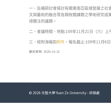
一、旨揭研討會探討有關東南亞區域發展之社
文與藝術的融合等各類攸關課題之學術研究成
得關注的議題。
:109
11
21
二、會議時間、地點
年
月
日（六）上
:109
11
6
三、檢附海報如
附件
，報名截止
年
月
日
最近更新: 2020-10-21
© 2026 元智大學 Yuan Ze University - 研發處