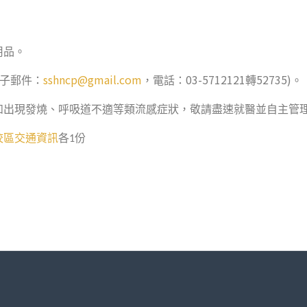
用品。
sshncp@gmail.com
03-5712121
52735)
子郵件：
，電話：
轉
。
如出現發燒、呼吸道不適等類流感症狀，敬請盡速就醫並自主管
校區交通資訊
各
份
1