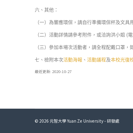
六、其他：
（一）為響應環保，請自行準備環保杯及文具
(
（二）活動詳情請參考附件，或洽詢洪小姐
電
（三）參加本場次活動者，請全程配戴口罩，
七、檢附本次
活動海報
、
活動議程
及
本校光復
最近更新: 2020-10-27
© 2026 元智大學 Yuan Ze University - 研發處