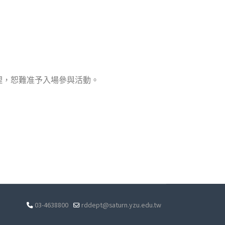
理，恕難准予入場參與活動。
03-4638800
rddept@saturn.yzu.edu.tw