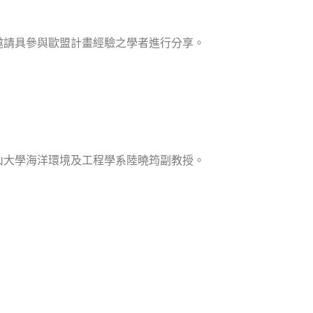
邀請具參與歐盟計畫經驗之學者進行分享。
山大學海洋環境及工程學系陸曉筠副教授。