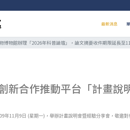
最新消息
物博物館辦理「2026年科普論壇」，論文摘要收件期限延長至11
創新合作推動平台「計畫說
09
11
9
(
)
年
月
日
星期一
，舉辦計畫說明會暨經驗分享會，敬邀對