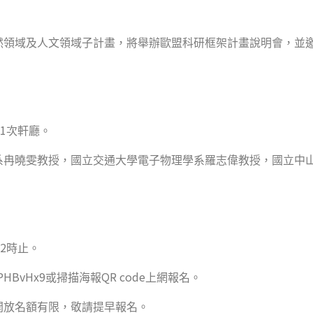
然領域及人文領域子計畫，將舉辦歐盟科研框架計畫說明會，並
1
次軒廳。
系冉曉雯教授，國立交通大學電子物理學系羅志偉教授，國立中
2
時止。
XZPHBvHx9
QR code
或掃描海報
上網報名。
開放名額有限，敬請提早報名。