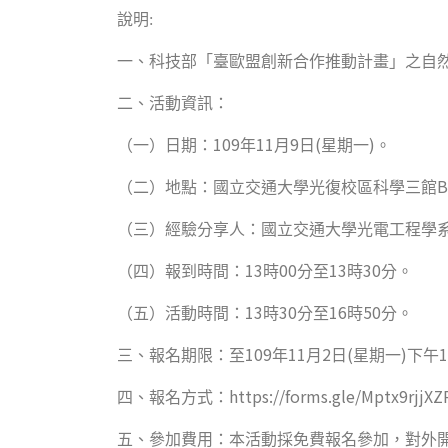
說明:
一、科技部「臺歐盟創新合作推動計畫」之自
二、活動資訊：
109
11
9
(
)
（一）日期：
年
月
日
星期一
。
B
（二）地點：國立交通大學光復校區科學三館
（三）經驗分享人：國立交通大學光電工程學
13
00
13
30
（四）報到時間：
時
分至
時
分。
13
30
16
50
（五）活動時間：
時
分至
時
分。
109
11
2
(
)
1
三、報名期限：至
年
月
日
星期一
下午
https://forms.gle/Mptx9rjj
四、報名方式：
五、參加費用：本活動採免費報名參加，對外