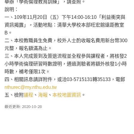
舉辦「學術倫理教育訓練」，請查照。
說明：
一、
109
年
11
月
20
日（五）下午
14:00-16:10
「利益衝突與
資訊揭露」，活動地點：清華大學校本部旺宏館遠距教室
B
。
二、本校教職員生免費，校外人士酌收報名費用新台幣
300
元整，報名額滿為止。
三、本人完成簽到及簽退流程並全程參與課程者，將核發
2
小時學術倫理研習時數證明，通過測驗者將額外核發
1
小時
時數，補考僅限
1
次。
四、相關訊息請詳附件，或洽
03-5715131
轉
35133
，電郵
nthurec@my.nthu.edu.tw
五、檢附
議程
、
海報
、
本校地圖資訊
。
最近更新: 2020-10-28