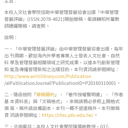
主旨：
本校人文社會學院協助中華管理發展協會出版「中華管理
發展評論」(ISSN:2078-4821)開始徵稿，敬請轉知所屬教
師踴躍賜稿，請查照。
說明：
一、「中華管理發展評論」由中華管理發展協會出版，每年
出 刊兩期，歡迎海內外學者專業人士發表人文社會、自然
科 學及管理發展相關領域之研究成果，以達本刊創新管理
知 能及傳播管理新知之出版目的，本刊資訊請參閱網址：
http://www.airitilibrary.com/Publication
/alPublicationJournal?PublicationID=P20160310001。
二、隨函檢附「
徵稿簡約
」、「著作授權聲明書」、「作者
基 本資料表」與「文稿格式」，來稿請務必參照上開格式
撰 寫。稿件請自備副本，本刊一概不退還稿件。本刊徵稿
資 訊請參閱網址：
https://chss.ydu.edu.tw/
。
三、洽詢電話：本校人文社會學院陳儒晰教授，037-