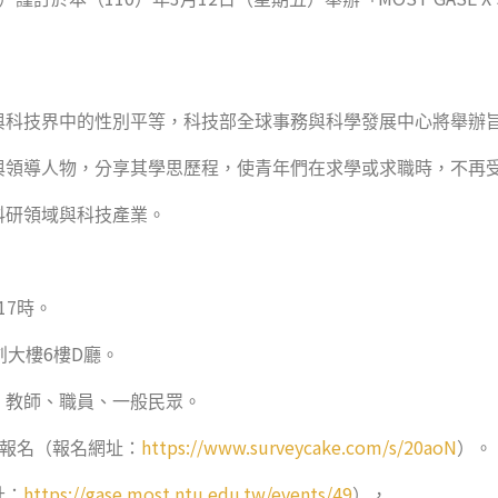
與科技界中的性別平等，科技部全球事務與科學發展中心將舉辦
與領導人物，分享其學思歷程，使青年們在求學或求職時，不再
科研領域與科技產業。
17
時。
6
D
創大樓
樓
廳。
、教師、職員、一般民眾。
https://www.surveycake.com/s/20aoN
報名
（報名網址：
）。
https://gase.most.ntu.edu.tw/events/49
址：
），