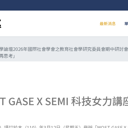
最新消息
學論壇2026年國際社會學會之教育社會學研究委員會期中研討
再思考」
GASE X SEMI 科技女力講
110
3
12
MOST GASE X
）謹訂於本（
）年
月
日（星期五）舉辦「