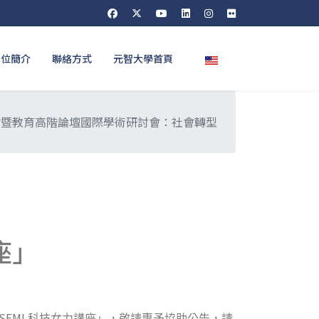
選擇你的語言
單位簡介
聯絡方式
元智大學首頁
會暨教育高階論壇國際學術研討會：社會轉型
座」
 SEMI
科技女力講座」，敬請惠予協助公告，請