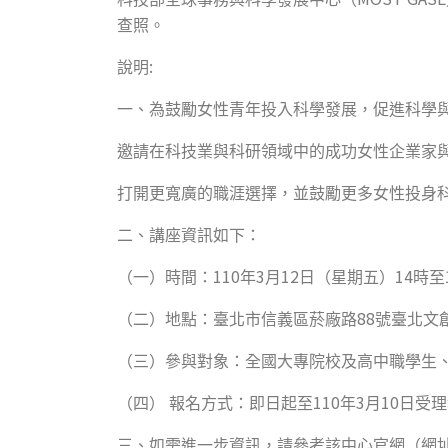
查照。
:
說明
一、為鼓勵女性青年投入科學發展，促進科學
邀請在科技業與科研領域中的成功女性企業家
打開更寬廣的職涯選擇，並鼓勵更多女性投身
二、講座資訊如下：
110
3
12
14
（一）時間：
年
月
日（星期五）
時至
88
（二）地點：臺北市信義區菸廠路
號臺北文
（三）參與對象：全國大專院校及高中職學生
110
3
10
（四）
報名方式：即日起至
年
月
日受理
三、如需進一步資訊，請參考該中心官網
（網