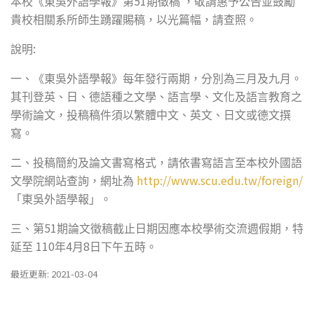
51
本校《東吳外語學報》第
期徵稿
，敬請惠予公告並鼓勵
貴校相關系所師生踴躍賜稿，以光篇幅，請查照。
:
說明
一、《東吳外語學報》每年發行兩期，分別為三月及九月。
其刊登英、日、德語種之文學、語言學、文化及語言教育之
學術論文，投稿稿件須以繁體中文、英文、日文或德文撰
寫。
二、投稿簡約及論文書寫格式，請依書寫語言至本校外國語
http://www.scu.edu.tw/foreign/
文學院網站查詢，網址為
「東吳外語學報」。
51
三、第
期論文徵稿截止日期因應本校學術交流週假期，特
110
4
8
延至
年
月
日下午五時。
最近更新: 2021-03-04