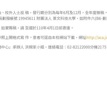
、校外人士投 稿，發行期分別為每年6月及12月，全年度徵稿
帳號 19945611 財團法人 景文科技大學，如附件六(B6-劃
，如蒙賜稿，請 至遲於110年4月1日前寄達。
照上開格式寫 作。意者可逕自本校網站下載，網址
http://aca.j
」承辦人 洪婉家小姐，連絡電話：02-82122000分機217