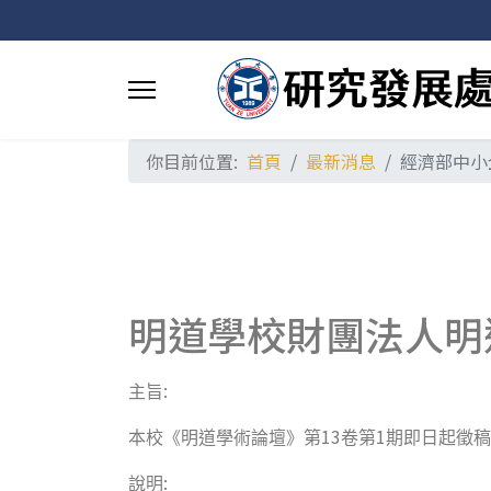
你目前位置:
首頁
最新消息
經濟部中小
明道學校財團法人明
:
主旨
13
1
本校《明道學術論壇》第
卷第
期即日起徵稿
:
說明