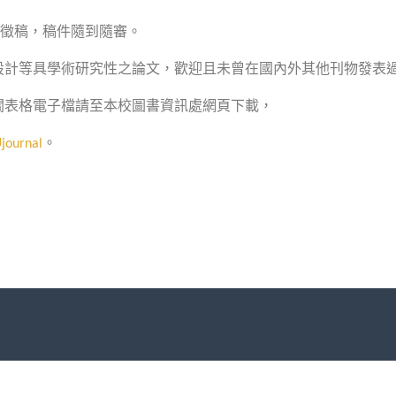
徵稿，稿件隨到隨審。
設計等具學術研究性之論文，歡
迎且未曾在國內外其他刊物發表
關表格電子檔請至本校圖書資訊處網頁下載，
。
journal