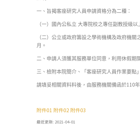
一、旨揭客座研究人員申請資格分為二種：
（一）國內公私立
大專院校之專任副教授級以
（二）公立或政府籌設之學術機構及政府機關
月。
二、申請人須獲其服務單位同意，利用休假期
三、檢附本院簡介、
「
客座研究人員作業要點
110
請填妥相關資料料後，由服務機關備函於
年
附件01
附件02
附件03
最近更新: 2021-04-01