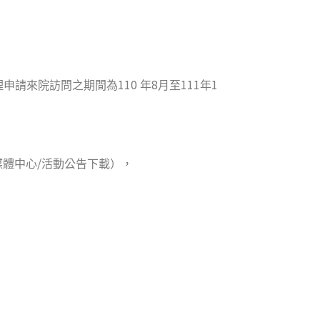
110
8
111
1
理申請來院訪問之期間為
年
月至
年
/
媒體中心
活動公告下載），