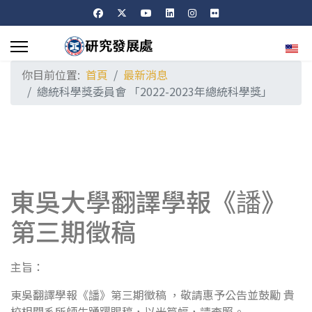
選擇
你目前位置:
首頁
最新消息
總統科學獎委員會 「2022-2023年總統科學獎」
東吳大學翻譯學報《譒》
第三期徵稿
主旨：
東吳翻譯學報《譒》第三期徵稿 ，敬請惠予公告並鼓勵 貴
校相關系所師生踴躍賜稿，以光篇幅，請查照。