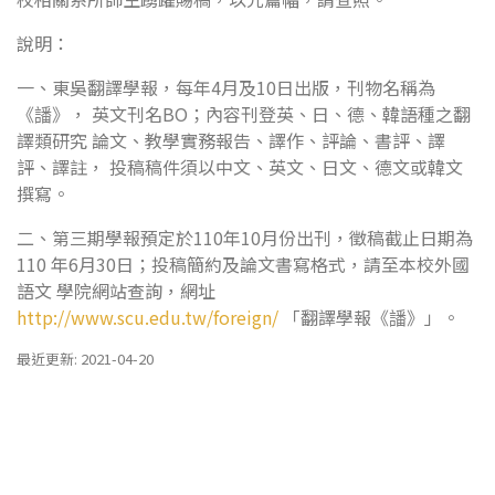
說明：
一、東吳翻譯學報，每年4月及10日出版，刊物名稱為
《譒》， 英文刊名BO；內容刊登英、日、德、韓語種之翻
譯類研究 論文、教學實務報告、譯作、評論、書評、譯
評、譯註， 投稿稿件須以中文、英文、日文、德文或韓文
撰寫。
二、第三期學報預定於110年10月份出刊，徵稿截止日期為
110 年6月30日；投稿簡約及論文書寫格式，請至本校外國
語文 學院網站查詢，網址
http://www.scu.edu.tw/foreign/
「翻譯學報《譒》」。
最近更新: 2021-04-20