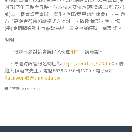
期五)下午三時至五時，假本校大安校區(基隆路二段172- 1
號)二十樓會議室舉辦「衛生福利政策專題討論會」，主 題
為「高齡者智慧照護模式之探討」，敬邀 貴部、院、 協
(學)會相關業務主管蒞臨指導，分享專業經驗，請惠 鑑。
說明：
一、檢送專題討論會議程乙份如
附件
，請參鑑。
二、專題討論會報名網址為
https://reurl.cc/9ZKdmX
，聯
絡人 陳冠文先生，電話6638-2736轉1209，電子郵件
Kuanwen43@tmu.edu.tw
。
最近更新: 2021-05-11