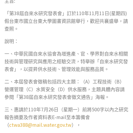
:
主旨
38
110
11
11
(
)
「第
屆自來水研究發表會」訂於
年
月
日
星期四
假台東市國立台東大學圖書資訊館舉行，歡迎共襄盛舉，請
查照。
說明：
一、中華民國自來水協會為增進產、官、學界對自來水相關
技術與管理研究與應用之經驗交流，特舉辦「自來水研究發
表會」，以提昇供水技術、管理效能與服務品質。
A
B
二、本屆發表會徵稿包括四大主題：（
）工程技術（
）
C
D
營運管理（
）水質安全（
）供水服務，主題具體內容請
38
參閱「第
屆自來水研究發表會徵文通告」海報。
110
7
26
500
三、惠請於
年
月
日（星期一）前將
字以內之研究
E-mail
報告摘要及作者資料表
至本籌備會
ctwa388@mail.water.gov.tw
（
），