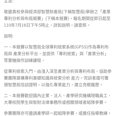
:
主旨
(
)
敬邀貴校參與經濟部智慧財產局
下稱智慧局
舉辦之「產業
(
)
專利分析與布局競賽」
下稱本競賽
，報名期間從即日起至
110
7
16
5
年
月
日下午
時止，詳如說明，請查照。
:
說明
(GPSS)
一、本競賽以智慧局全球專利檢索系統
作為專利布
局與
產業分析平台，並提供「專利檢索」與「產業分析」
等實機操作訓練課程，
從專利檢索入門，由淺入深至產業分析與專利布局，協助參
賽團隊建構專利基礎知識與檢索分析
能力。完訓者還可獲
頒智慧局培訓證明，以強化專業能力，建立亮眼履歷。
二、本競賽歡迎國內企業、法人、產學研究機構現職員工、
大專校院學生與智財法律事務所或相關領域者組隊參賽。
參賽團隊亦可邀請產學研一起組隊參賽，或擔任指導教練，