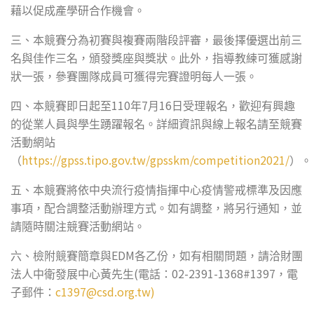
藉以促成產學研合作機會。
三、本競賽分為初賽與複賽兩階段評審，最後擇優選出前三
名與佳作三名，頒發獎座與獎狀。此外，指導教練可獲感謝
狀一張，參賽團隊成員可獲得完賽證明每人一張。
110
7
16
四、本競賽即日起至
年
月
日受理報名，歡迎有興趣
的從業人員與學生踴躍報名。詳細資訊與線上報名請至競賽
活動網站
https://gpss.tipo.gov.tw/gpsskm/competition2021/
（
）。
五、本競賽將依中央流行疫情指揮中心疫情警戒標準及因應
事項，配合調整活動辦理方式。如有調整，將另行通知，並
請隨時關注競賽活動網站。
EDM
六、檢附競賽簡章與
各乙份，如有相關問題，請洽財團
(
02-2391-1368#1397
法人中衛發展中心黃先生
電話：
，電
c1397@csd.org.tw
)
子郵件：