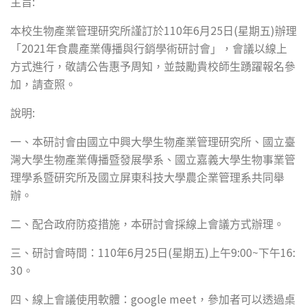
:
主旨
110
6
25
(
)
本校生物產業管理研究所謹訂於
年
月
日
星期五
辦理
2021
「
年食農產業傳播與行銷學術研討會」，會議以線上
方式進行，敬請公告惠予周知，並鼓勵貴校師生踴躍報名參
加，請查照。
:
說明
一、本研討會由國立中興大學生物產業管理研究所、國立臺
灣大學生物產業傳播暨發展學系、國立嘉義大學生物事業管
理學系暨研究所及國立屏東科技大學農企業管理系共同舉
辦。
二、配合政府防疫措施，本研討會採線上會議方式辦理。
110
6
25
(
)
9:00~
16:
三、研討會時間：
年
月
日
星期五
上午
下午
30
。
google meet
四、線上會議使用軟體：
，參加者可以透過桌