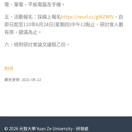
電、筆電、平板電腦及手機。
https://reurl.cc/gWZWlV
五、活動報名：採線上報名
，自
110
6
24
(
)
12
即日起至
年
月
日
星期四
中午
點止，研討會人數
有限，額滿為止。
六、檢附研討會論文議程乙份。
附件
最近更新: 2021-06-22
© 2026 元智大學 Yuan Ze University - 研發處