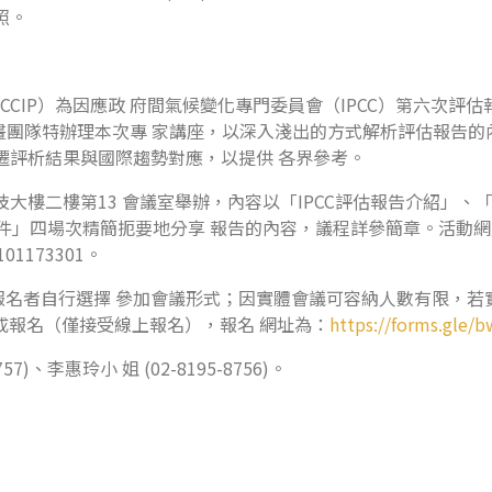
照。
）為因應政 府間氣候變化專門委員會（IPCC）第六次評估報告物理與 
 Basis的發布，計畫團隊特辦理本次專 家講座，以深入淺出的方式解析
遷評析結果與國際趨勢對應，以提供 各界參考。
技大樓二樓第13 會議室舉辦，內容以「IPCC評估報告介紹」
件」四場次精簡扼要地分享 報告的內容，議程詳參簡章。活動網
11101173301。
名者自行選擇 參加會議形式；因實體會議可容納人數有限，若
完成報名（僅接受線上報名），報名 網址為：
https://forms.gle/
)、李惠玲小 姐 (02-8195-8756)。