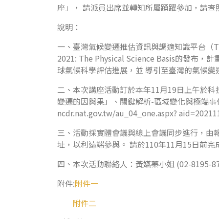
座」， 請派員出席並轉知所屬踴躍參加，請查
說明：
一、臺灣氣候變遷推估資訊與調適知識平台（TCCIP
2021: The Physical Science
球氣候科學評估進展，並 導引至臺灣的氣候變
二、本次講座活動訂於本年11月19日上午於科
變遷的因與果」、關鍵解析-區域變化與極端事
ncdr.nat.gov.tw/au_04_one.aspx? aid=202
三、活動採實體會議與線上會議同步進行，由報
址，以利遠端參與。 請於110年11月15日前
四、本次活動聯絡人：黃嬿蓁小姐 (02-8195-8757
附件:
附件一
附件二