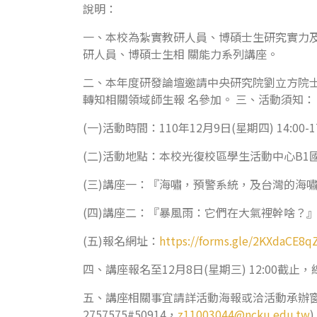
說明：
一、本校為紮實教研人員、博碩士生研究實力及
研人員、博碩士生相 關能力系列講座。
二、本年度研發論壇邀請中央研究院劉立方院士
轉知相關領域師生報 名參加。 三、活動須知：
(一)活動時間：110年12月9日(星期四) 14:00-1
(二)活動地點：本校光復校區學生活動中心B1國
(三)講座一：『海嘯，預警系統，及台灣的海
(四)講座二：『暴風雨：它們在大氣裡幹啥？』
(五)報名網址：
https://forms.gle/2KXdaCE8
四、講座報名至12月8日(星期三) 12:00
五、講座相關事宜請詳活動海報或洽活動承辦窗口：國
2757575#50914，
z11003044@ncku.edu.tw