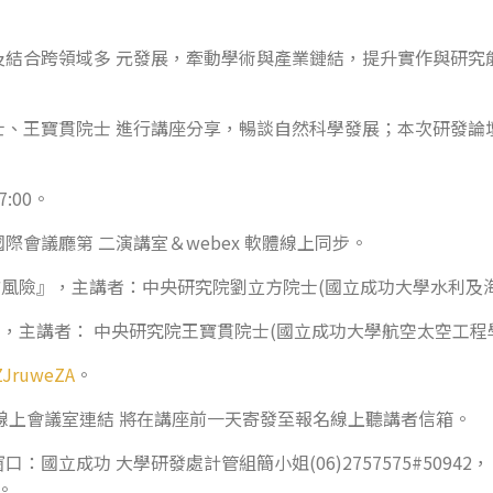
結合跨領域多 元發展，牽動學術與產業鏈結，提升實作與研究
、王寶貫院士 進行講座分享，暢談自然科學發展；本次研發論
7:00。
際會議廳第 二演講室＆webex 軟體線上同步。
嘯風險』，主講者：中央研究院劉立方院士(國立成功大學水利及海
，主講者： 中央研究院王寶貫院士(國立成功大學航空太空工程學
qZJruweZA
。
截止，線上會議室連結 將在講座前一天寄發至報名線上聽講者信箱。
立成功 大學研發處計管組簡小姐(06)2757575#50942
)。