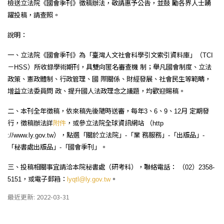
檢送立法院《國會季刊》徵稿辦法，敬請惠予公告，並鼓
勵各界人士踴
躍投稿，請查照。
說明：
一、立法院《國會季刊》為「臺灣人文社會科學引文索引資料
庫」（
TCI
－
）所收錄學術期刊，具雙向匿名審查機
制；舉凡國會制度、立法
HSS
政策、憲政體制、行政管理、國
際關係、財經發展、社會民生等範疇，
增益立法委員問
政、提升國人法政理念之議題，均歡迎賜稿。
二、本刊全年徵稿，依來稿先後隨時送審，每年
、
、
、
月
定期發
3
6
9
12
行，徵稿辦法詳
附件
，或參立法院全球資訊網站
（
http
），點選「關於立法院」
「業
務服務」
「出版品」
://www.ly.gov.tw
-
-
-
「秘書處出版品」
「國會季
刊」。
-
三、投稿相關事宜請洽本院秘書處（研考科），聯絡電話：
（
）
02
2358-
，或電子郵箱：
。
5151
lyqtl@ly.gov.tw
最近更新: 2022-03-31