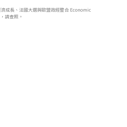
濟成長、法國大選與歐盟政經整合 Economic
報名參加，請查照。