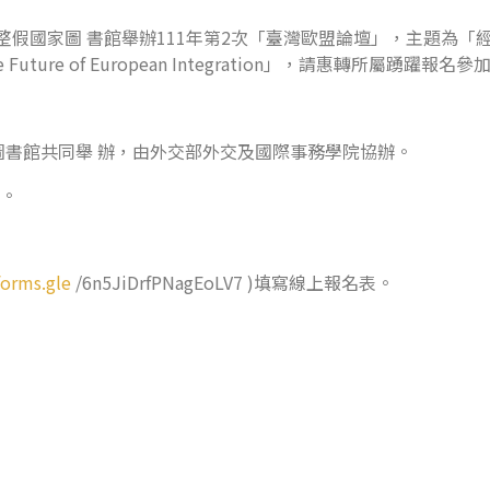
2時整假國家圖 書館舉辦111年第2次「臺灣歐盟論壇」，主題為「經
n and the Future of European Integration」，請惠轉所屬踴躍
書館共同舉 辦，由外交部外交及國際事務學院協辦。
意。
forms.gle
/6n5JiDrfPNagEoLV7 )填寫線上報名表。