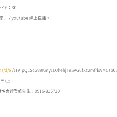
～16：30。
/ youtube 線上直播。
ms/d/e
/1FAIpQLScG89Kmy1DJhehjTeSAGufXz2mfrisVMCzb0
三)止。
蕭登峰先生：0916-815710