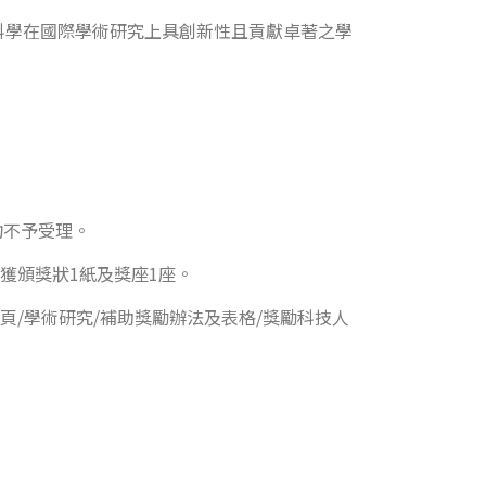
科學在國際學術研究上具創新性且貢獻卓著之學
均不予受理。
獲頒獎狀1紙及獎座1座。
頁/學術研究/補助獎勵辦法及表格/獎勵科技人