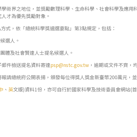
際學術界之地位，並獎勵數理科學、生命科學、社會科學及應用
究人才為優先獎勵對象。
之提名方式，依「總統科學獎遴選要點」第3點規定，包括：
名候選人。
或團體及社會賢達人士提名候選人。
子郵件檢送提名資料寄達
psp@nstc.gov.tw
，逾期或文件不齊，
報請總統府公開表揚，頒發每位得獎人獎金新臺幣200萬元，並
中
、
英
文版)資料1份，亦可自行於國家科學及技術委員會網站(首