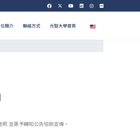
選擇你的語言
單位簡介
聯絡方式
元智大學首頁
」
查照 並惠予轉知公告協助宣傳。