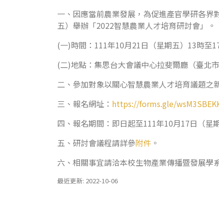
一、因應當前農業發展，為促進產官學研各界對
五）舉辦「2022智慧農業人才培育研討會」。
(一)時間：111年10月21日（星期五）13時至1
(二)地點：集思台大會議中心拉斐爾廳（臺北市羅
二、參加對象以關心智慧農業人才培育議題之
三、報名網址：
https://forms.gle/wsM3SBE
四、報名期間：即日起至111年10月17日（星
五、研討會議程請詳參
附件
。
六、相關事宜請洽本校生物產業傳播暨發展學系余小
最近更新: 2022-10-06