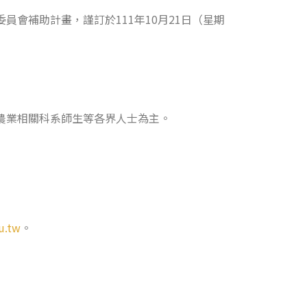
會補助計畫，謹訂於111年10月21日（星期
農業相關科系師生等各界人士為主。
u.tw
。