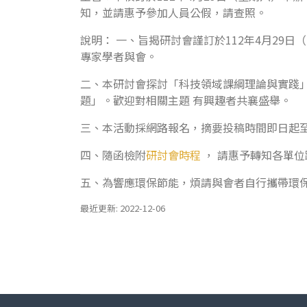
知，並請惠予參加人員公假，請查照。
說明： 一、旨揭研討會謹訂於112年4月29
專家學者與會。
二、本研討會探討「科技領域課綱理論與實踐」
題」。歡迎對相關主題 有興趣者共襄盛舉。
三、本活動採網路報名，摘要投稿時間即日起至1
四、隨函檢附
研討會時程
， 請惠予轉知各單
五、為響應環保節能，煩請與會者自行攜帶環
最近更新: 2022-12-06