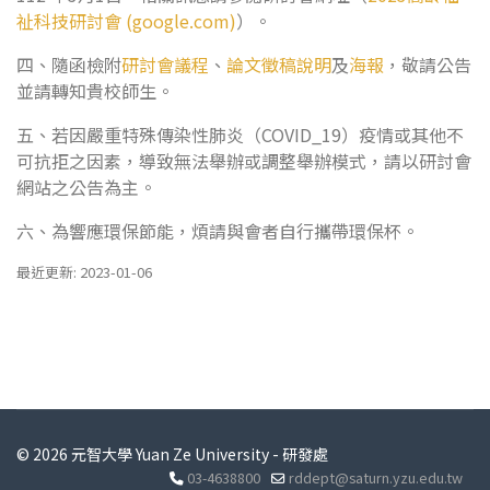
祉科技研討會 (google.com)
）。
四、隨函檢附
研討會議程
、
論文徵稿說明
及
海報
，敬請公告
並請轉知貴校師生。
五、若因嚴重特殊傳染性肺炎（COVID_19）疫情或其他不
可抗拒之因素，導致無法舉辦或調整舉辦模式，請以研討會
網站之公告為主。
六、為響應環保節能，煩請與會者自行攜帶環保杯。
最近更新: 2023-01-06
© 2026 元智大學 Yuan Ze University - 研發處
03-4638800
rddept@saturn.yzu.edu.tw