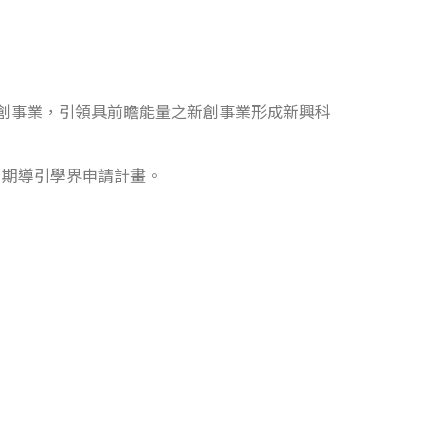
新創事業，引領具前瞻能量之新創事業形成新興科
），期導引學界申請計畫。