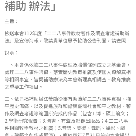
補助 辦法」
主旨：
檢送本會112年度「二二八事件教材著作及調查考證補助辦
法」及宣傳海報，敬請貴單位惠予協助公告刊登，請查照。
說明：
一、本會係依據二二八事件處理及賠償條例成立之基金會，
處理二二八事件賠償、落實歷史教育推廣及使國人瞭解真相
等相關事宜，旨揭補助辦法為本會辦理真相調查、教育推廣
之重要工作項目。
二、依旨揭補助辦法獎勵從事有助瞭解二二八事件真相、撫
平歷史傷痛，以及促進族群和諧與臺灣社會和平之教材、著
作及調查考證等範圍所完成的作品（包含1.博、碩士論文；
2.學術研究報告；3.圖書、有聲及影像出版品；4.二二八事
件相關教學教材之推廣；5.音樂、美術、舞蹈、攝影、戲
劇、建築之創作或展演），應於每年7月31日前向本會提出