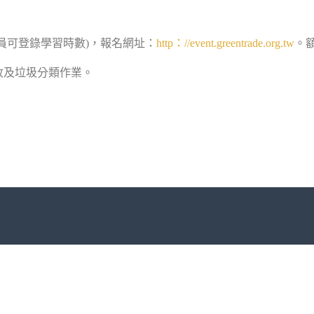
員可登錄學習時數
)
，報名網址：
http
：
//event.greentrade.org.tw
。
收及垃圾分類作業。