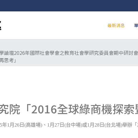
最新消息
學論壇2026年國際社會學會之教育社會學研究委員會期中研討
再思考」
究院「2016全球綠商機探
5
年
1
月
26
日
(
高雄場
)
、
1
月
27
日
(
台中場
)
或
1
月
28
日
(
台北場
)
舉辦「