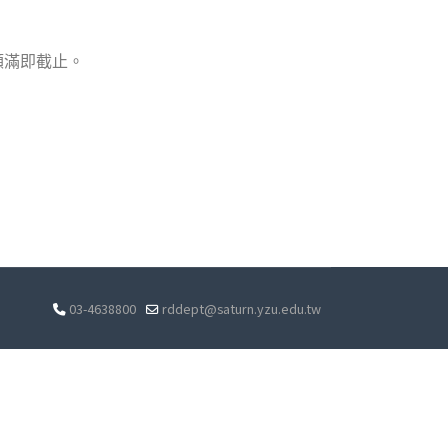
額滿即截止。
03-4638800
rddept@saturn.yzu.edu.tw