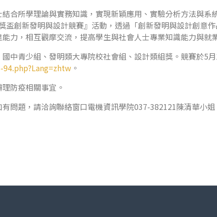
士結合所學理論與實務知識，實現新穎應用、實驗分析方法與系
金腦獎盃創新發明與設計競賽』活動，透過「創新發明與設計創意
達能力，相互觀摩交流，提高學生與社會人士專業知識能力與就
國中青少組、發明類大專院校社會組、設計類組獎。競賽於5月1
16-94.php?Lang=zhtw
。
辦理防疫相關事宜。
如有問題，請洽詢聯絡窗口電機資訊學院037-382121陳清華小姐