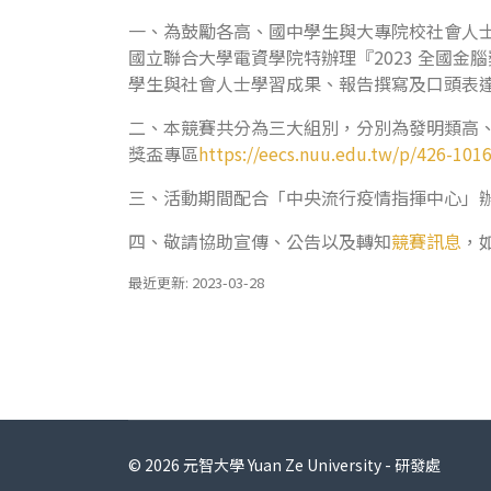
一、為鼓勵各高、國中學生與大專院校社會人
國立聯合大學電資學院特辦理『2023 全國
學生與社會人士學習成果、報告撰寫及口頭表
二、本競賽共分為三大組別，分別為發明類高、
獎盃專區
https://eecs.nuu.edu.tw/p/426-10
三、活動期間配合「中央流行疫情指揮中心」
四、敬請協助宣傳、公告以及轉知
競賽訊息
，
最近更新: 2023-03-28
© 2026 元智大學 Yuan Ze University - 研發處