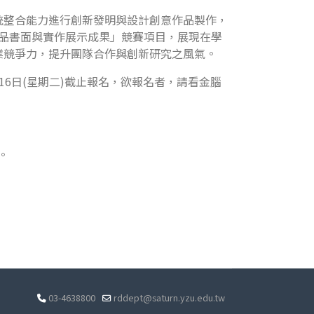
統整合能力進行創新發明與設計創意作品製作，
作品書面與實作展示成果」競賽項目，展現在學
業競爭力，提升團隊合作與創新研究之風氣。
6日(星期二)截止報名，欲報名者，請看金腦
。
03-4638800
rddept@saturn.yzu.edu.tw