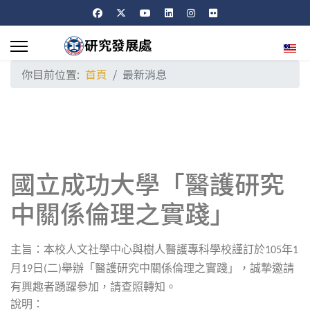
選擇
你目前位置:
首頁
最新消息
國立成功大學「醫護研究
中關係倫理之實踐」
主旨：本校人文社學中心與樹人醫護專科學校謹訂於
年
105
1
月
日
二
舉辦
「醫護研究中關係倫理之實踐」，誠摯邀請
19
(
)
有興趣者踴躍參加，請查照轉知。
說明：