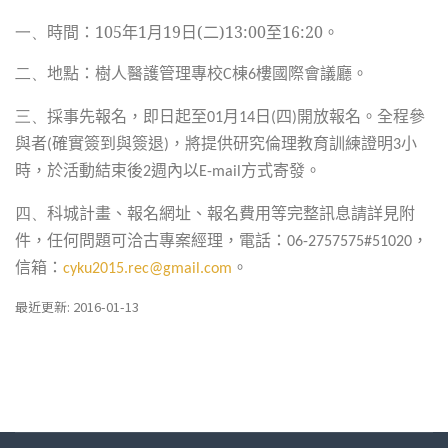
一、
時間：
105
年
1
月
19
日
(
二
)13:00
至
16:20
。
地點：樹人醫護管理專校
棟
樓國際會議廳。
二、
C
6
採事先報名，即日起至
月
日
四
開放報名。全程參
三、
01
14
(
)
與者
確實簽到與簽退
，將提供研究倫理教育訓練證明
小
(
)
3
時，於活動結束後
週內以
方式寄發。
2
E-mail
科城計畫、報名網址、報名費用等完整訊息請詳見附
四、
件，任何問題可洽古專案經理，電話：
，
06-2757575#51020
信箱：
。
cyku2015.rec@gmail.com
最近更新: 2016-01-13