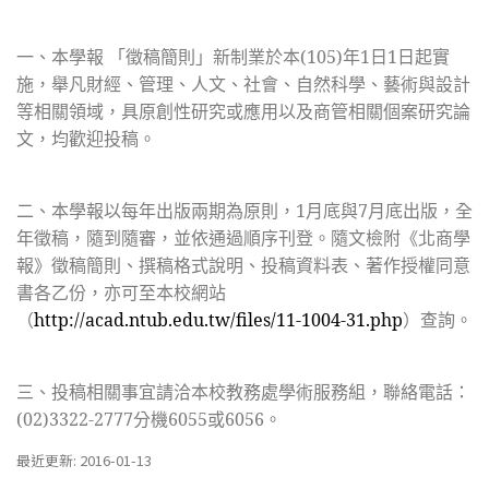
一、本學報 「徵稿簡則」新制業於本
(105)
年
1
日
1
日起實
施，舉凡財經、管理、人文、社會、自然科學、藝術與設計
等相關領域，具原創性研究或應用以及商管相關個案研究論
文，均歡迎投稿。
二、本學報以每年出版兩期為原則，
1
月底與
7
月底出版，全
年徵稿，隨到隨審，並依通過順序刊登。隨文檢附《北商學
報》徵稿簡則、撰稿格式說明、投稿資料表、著作授權同意
書各乙份，亦可至本校網站
（
http://acad.ntub.edu.tw/files/11-1004-31.php
）查詢。
三、投稿相關事宜請洽本校教務處學術服務組，聯絡電話：
(02)3322-2777
分機
6055
或
6056
。
最近更新: 2016-01-13