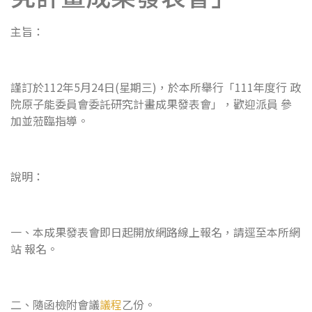
主旨：
謹訂於112年5月24日(星期三)，於本所舉行「111年度行 政
院原子能委員會委託研究計畫成果發表會」，歡迎派員 參
加並蒞臨指導。
說明：
一、本成果發表會即日起開放網路線上報名，請逕至本所網
站 報名。
二、隨函檢附會議
議程
乙份。