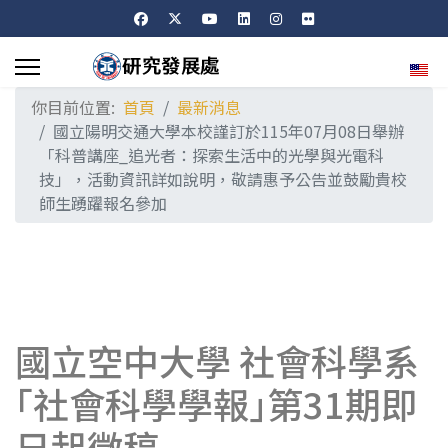
選擇
你目前位置:
首頁
最新消息
國立陽明交通大學本校謹訂於115年07月08日舉辦
「科普講座_追光者：探索生活中的光學與光電科
技」，活動資訊詳如說明，敬請惠予公告並鼓勵貴校
師生踴躍報名參加
國立空中大學 社會科學系
｢社會科學學報｣第31期即
日起徵稿