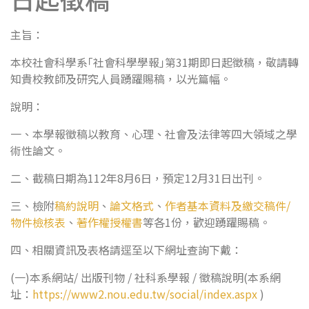
主旨：
本校社會科學系｢社會科學學報｣第31期即日起徵稿，敬請轉
知貴校教師及研究人員踴躍賜稿，以光篇幅。
說明：
一、本學報徵稿以教育、心理、社會及法律等四大領域之學
術性論文。
二、截稿日期為112年8月6日，預定12月31日出刊。
三、檢附
稿約說明
、
論文格式
、
作者基本資料及繳交稿件/
物件檢核表
、
著作權授權書
等各1份，歡迎踴躍賜稿。
四、相關資訊及表格請逕至以下網址查詢下戴：
(一)本系網站/ 出版刊物 / 社科系學報 / 徵稿說明(本系網
址：
https://www2.nou.edu.tw/social/index.aspx
)