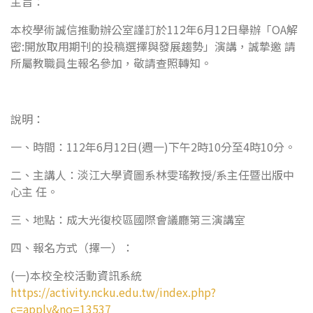
主旨：
本校學術誠信推動辦公室謹訂於112年6月12日舉辦「OA解
密:開放取用期刊的投稿選擇與發展趨勢」演講，誠摯邀 請
所屬教職員生報名參加，敬請查照轉知。
說明：
一、時間：112年6月12日(週一)下午2時10分至4時10分。
二、主講人：淡江大學資圖系林雯瑤教授/系主任暨出版中
心主 任。
三、地點：成大光復校區國際會議廳第三演講室
四、報名方式（擇一）：
(一)本校全校活動資訊系統
https://activity.ncku.edu.tw/index.php?
c=apply&no=13537