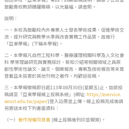
鼓勵貴校教師踴躍賜稿，以光篇幅，請查照。
說明：
一、本校為鼓勵校內外專業人士發表學術成果、促進學術交
流、提升研究與教學水準與改善實務工作品質，故推行
「亞東學報」(下稱本學報)。
二、本學報凡自然工程科學、醫療護理相關科學及人文社會
科 學等理論研究與實務探討、新知介紹等相關領域之具原
創性學術性論文、論文、個案報告、專案及技術報告等未曾
登載且未投寄於其他刊物之著作，均歡迎投稿。
三、本學報徵稿即日起113年08月30日(星期五)止，如欲投
稿請至「亞東學報線上投稿系統」(網址:
https://eservice.
aeust.edu.tw/paper/
)登入註冊並上傳。線上投稿完成後請
另寄送本校下列書面資料：
（一）
著作授權同意書
(線上投稿後列印並親簽)。