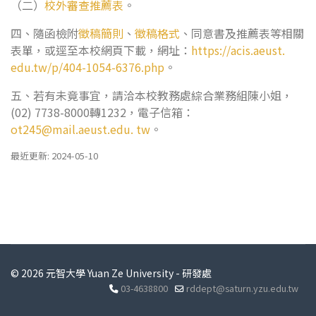
（二）
校外審查推薦表
。
四、隨函檢附
徵稿簡則
、
徵稿格式
、同意書及推薦表等相關
表單，或逕至本校網頁下載，網址：
https://acis.aeust.
edu.tw/p/404-1054-6376.php
。
五、若有未竟事宜，請洽本校教務處綜合業務組陳小姐，
(02) 7738-8000轉1232，電子信箱：
ot245@mail.aeust.edu
. tw
。
最近更新: 2024-05-10
© 2026 元智大學 Yuan Ze University - 研發處
03-4638800
rddept@saturn.yzu.edu.tw