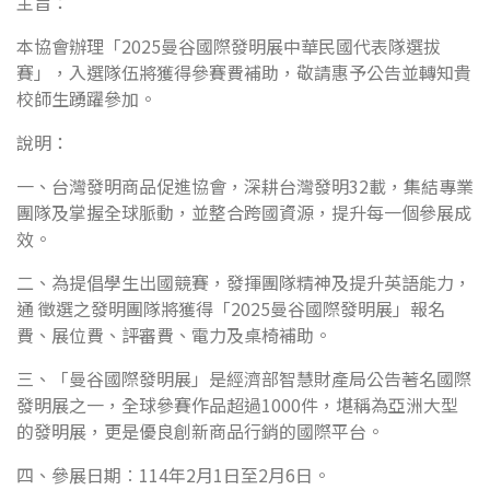
主旨：
本協會辦理「2025曼谷國際發明展中華民國代表隊選拔
賽」，入選隊伍將獲得參賽費補助，敬請惠予公告並轉知貴
校師生踴躍參加。
說明：
一、台灣發明商品促進協會，深耕台灣發明32載，集結專業
團隊及掌握全球脈動，並整合跨國資源，提升每一個參展成
效。
二、為提倡學生出國競賽，發揮團隊精神及提升英語能力，
通 徵選之發明團隊將獲得「2025曼谷國際發明展」報名
費、展位費、評審費、電力及桌椅補助。
三、「曼谷國際發明展」是經濟部智慧財產局公告著名國際
發明展之一，全球參賽作品超過1000件，堪稱為亞洲大型
的發明展，更是優良創新商品行銷的國際平台。
四、參展日期︰114年2月1日至2月6日。