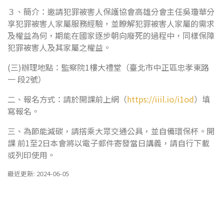
３、簡介：邀請犯罪被害人保護協會高雄分會主任吳瓊華分
享犯罪被害人家屬服務經驗，並瞭解犯罪被害人家屬的需求
及權益為何，期能在國家逐步朝向廢死的過程中，同樣保障
犯罪被害人及其家屬之權益。
(三)辦理地點：監察院1樓大禮堂（臺北市中正區忠孝東路
一 段2號）
二、報名方式：請於開課前上網（
https://iiil.io/i1od
）填
寫報名。
三、為節能減碳，請撘乘大眾交通公具，並自備環保杯。開
課 前1至2日本會將以電子郵件寄發當日講義，請自行下載
或列印使用。
最近更新: 2024-06-05