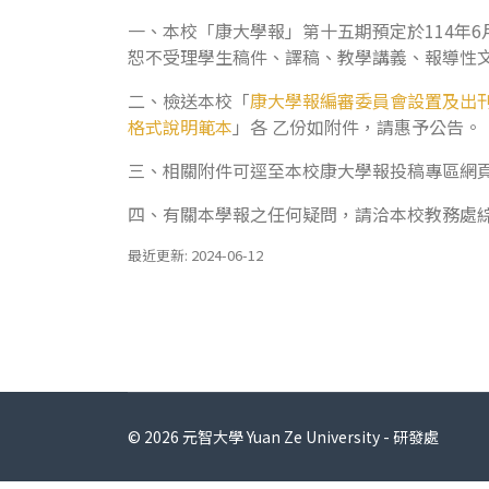
一、本校「康大學報」第十五期預定於114年6
恕不受理學生稿件、譯稿、教學講義、報導性
二、檢送本校「
康大學報編審委員會設置及出
格式說明範本
」各 乙份如附件，請惠予公告。
三、相關附件可逕至本校康大學報投稿專區網
四、有關本學報之任何疑問，請洽本校教務處綜合業務
最近更新: 2024-06-12
© 2026 元智大學 Yuan Ze University - 研發處