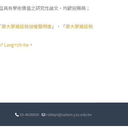
表，且具有學術價值之研究性論文，均歡迎賜稿；
「
康大學報投稿授權聲明書
」、「
康大學報投稿
p? Lang=zh-tw
。
03-4638800
rddept@saturn.yzu.edu.tw