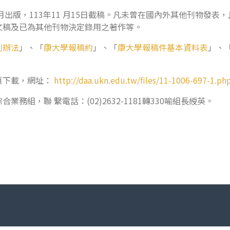
月出版，113年11 月15日截稿。凡未曾在國內外其他刊物發
文稿及已為其他刊物決定錄用之著作等。
刊辦法
」、「
康大學報稿約
」、「
康大學報稿件基本資料表
」、
頁下載，網址：
http://daa.ukn.edu.tw/files/11-1006-697-1.ph
組，聯 繫電話：(02)2632-1181轉330喻組長綬英。