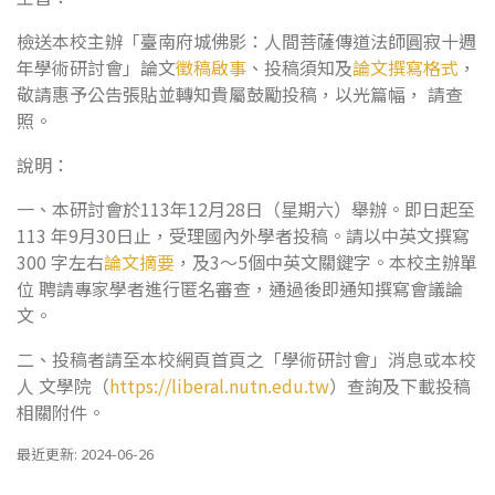
檢送本校主辦「臺南府城佛影：人間菩薩傳道法師圓寂十週
年學術研討會」論文
徵稿啟事
、投稿須知及
論文撰寫格式
，
敬請惠予公告張貼並轉知貴屬鼓勵投稿，以光篇幅， 請查
照。
說明：
一、本研討會於113年12月28日（星期六）舉辦。即日起至
113 年9月30日止，受理國內外學者投稿。請以中英文撰寫
300 字左右
論文摘要
，及3～5個中英文關鍵字。本校主辦單
位 聘請專家學者進行匿名審查，通過後即通知撰寫會議論
文。
二、投稿者請至本校網頁首頁之「學術研討會」消息或本校
人 文學院（
https://liberal.nutn.edu.tw
）查詢及下載投稿
相關附件。
最近更新: 2024-06-26