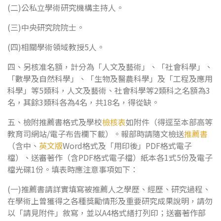
(二)公私立學術研究機構主持人。
(三)中央研究院院士。
(四)相關學術領域教授5人。
四、另核准名額，計分為「人文及藝術」、「社會科學」、
「數學及自然科學」、「生物及醫農科學」及「工程及應用
科學」等5類科，人文及藝術、社會科學等2類科之名額為3
名，其餘3類科各為4名，共18名，得從缺。
五、檢附推薦書格式及學校
檢核表
如附件（得逕至本部高等
教育司網站/電子布告欄下載）。報部時請隨文檢送
推薦書
（含中、
英文版
Word格式及「用印後」PDF格式電子
檔）、送審著作（含PDF格式電子檔）紙本各1式5份及電子
檔光碟1份。填表時應注意事項如下：
(一)推薦書請詳實填寫被推薦人之學歷、經歷、研究過程、
在學術上曾獲得之各種獎勵情形及重要研究成果說明，請勿
以「請見附件」敘寫，並以A4格式繕打列印；送審著作部