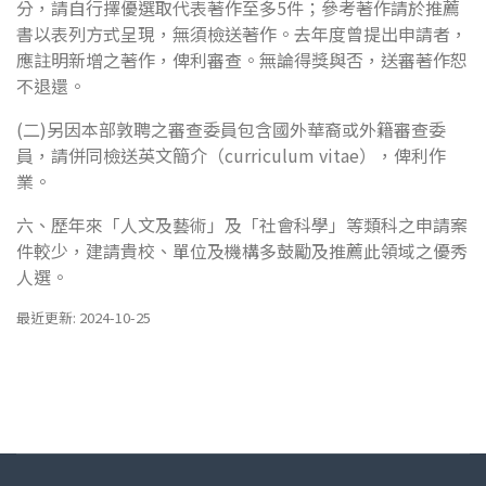
分，請自行擇優選取代表著作至多5件；參考著作請於推薦
書以表列方式呈現，無須檢送著作。去年度曾提出申請者，
應註明新增之著作，俾利審查。無論得獎與否，送審著作恕
不退還。
(二)另因本部敦聘之審查委員包含國外華裔或外籍審查委
員，請併同檢送英文簡介（curriculum vitae），俾利作
業。
六、歷年來「人文及藝術」及「社會科學」等類科之申請案
件較少，建請貴校、單位及機構多鼓勵及推薦此領域之優秀
人選。
最近更新: 2024-10-25