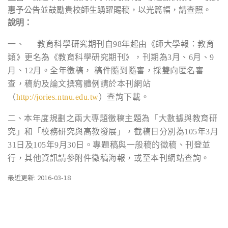
惠予公告並鼓勵貴校師生踴躍賜稿，以光篇幅，請查照。
說明：
一、
教育科學研究期刊自98年起由《師大學報：教育
類》更名為《教育科學研究期刊》，刊期為3月、6月、9
月、12月。全年徵稿， 稿件隨到隨審，採雙向匿名審
查，稿約及論文撰寫體例請於本刊網站
（
http://jories.ntnu.edu.tw
）查詢下載。
二、
本年度規劃之兩大專題徵稿主題為「大數據與教育研
究」和「校務研究與高教發展」，截稿日分別為105年3月
31日及105年9月30日。專題稿與一般稿的徵稿、刊登並
行，其他資訊請參附件徵稿海報，或至本刊網站查詢。
最近更新: 2016-03-18