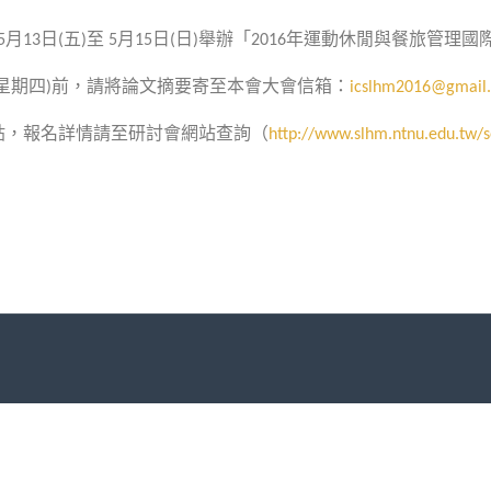
月
日
五
至
月
日
日
舉辦「
年運動休閒與餐旅管理國
5
13
(
)
5
15
(
)
2016
星期四
前，請將論文摘要寄至本會大會信箱：
)
icslhm2016@gmail
貼，報名詳情請
至研討會網站查詢（
http://www.slhm.ntnu.edu.tw/