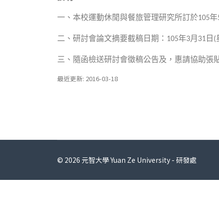
一、本校運動休閒與餐旅管理研究所訂於
年
105
二、研討會論文摘要截稿日期：
年
月
日
105
3
31
(
三、隨函檢送研討會徵稿公告及，惠請協助張
最近更新: 2016-03-18
© 2026 元智大學 Yuan Ze University - 研發處