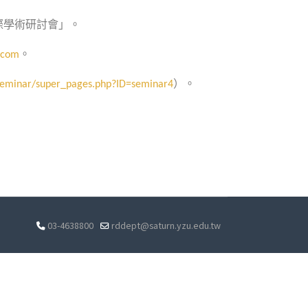
際學術研討會」。
。
.com
）。
seminar/super_pages.php?ID=seminar4
03-4638800
rddept@saturn.yzu.edu.tw